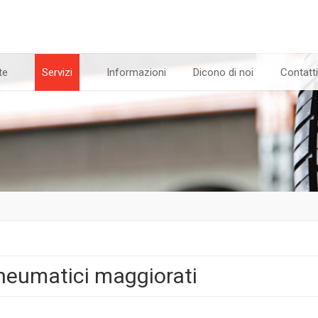
te
Servizi
Informazioni
Dicono di noi
Contatti
neumatici maggiorati