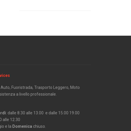
vices
er Auto, Fuoristrada, Trasporto Leggero, Moto
istenza a livello professionale.
rdì
: dalle 8.30 alle 13.00 e dalle 15.00 19.00
0 alle 12.30
io e la
Domenica
chiuso.