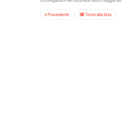
Omologazioni cerchi/pneumatici maggiorati
Precedente
Torna alla lista