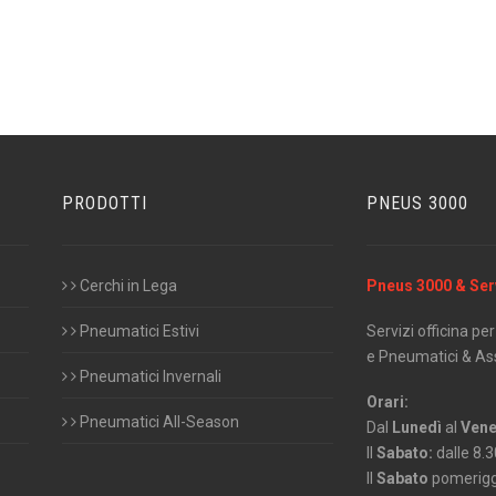
PRODOTTI
PNEUS 3000
Cerchi in Lega
Pneus 3000 & Ser
Pneumatici Estivi
Servizi officina p
e Pneumatici & Ass
Pneumatici Invernali
Orari:
Pneumatici All-Season
Dal
Lunedì
al
Vene
Il
Sabato:
dalle 8.3
Il
Sabato
pomerigg