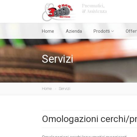
Pneumatici,
& Assistenza
Home
Azienda
Prodotti
Offer
Servizi
Home
Servizi
Omologazioni cerchi/p