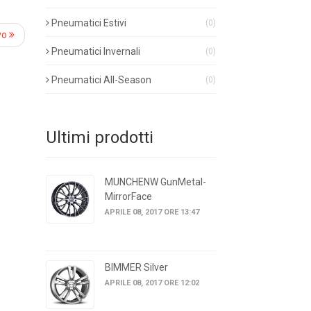
Pneumatici Estivi
(0)
vo
Pneumatici Invernali
(0)
Pneumatici All-Season
(0)
Ultimi prodotti
MUNCHENW GunMetal-
MirrorFace
APRILE 08, 2017 ORE 13:47
BIMMER Silver
APRILE 08, 2017 ORE 12:02