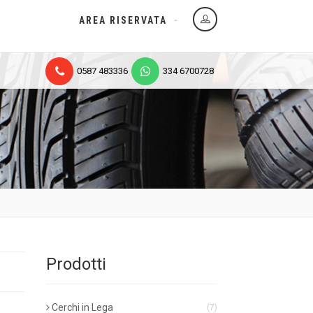
AREA RISERVATA
0587 483336
334 6700728
Prodotti
Cerchi in Lega
(7)